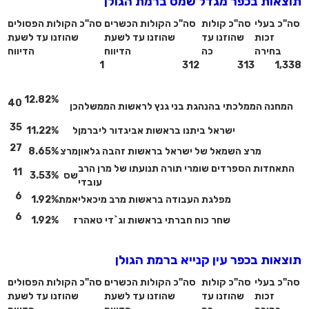
תוצאות בכפר מגדל שמס ברמת הגולן
סה"כ בעלי
סה"כ קולות
סה"כ הקולות הכשרים
סה"כ הקולות הפסולים
זכות
שהוזנו עד
שהוזנו עד לשעת
שהוזנו עד לשעת
בחירה
כה
הדיווח
הדיווח
1
312
313
1,338
12.82%
40
המחנה הממלכתי בהנהגת בני גנץ לראשות הממשלה
כן
35
ישראל ביתנו בראשות אביגדור ליברמן
ל
11.22%
27
מרצ השמאל של ישראל בראשות זהבה גלאון
מרצ
8.65%
התאחדות הספרדים שומרי תורה תנועתו של מרן הרב
11
שס
3.53%
עובדי
6
מפלגת העבודה בראשות מרב מיכאלי
אמת
1.92%
6
שחר כוח חברתי בראשות וג`די טאהר
ז
1.92%
תוצאות בכפר
עין קנייא
ברמת הגולן
סה"כ בעלי
סה"כ קולות
סה"כ הקולות הכשרים
סה"כ הקולות הפסולים
זכות
שהוזנו עד
שהוזנו עד לשעת
שהוזנו עד לשעת