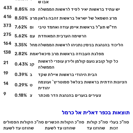
אבו ש
433
יש עתיד בראשות יאיר לפיד לראשות הממשלה
פה
8.85%
416
מרצ השמאל של ישראל בראשות זהבה גלאון
מרצ
8.50%
373
חד"ש תע"ל בראשות איימן עודה ואחמד טיבי
ום
7.62%
275
הרשימה הערבית המאוחדת
עם
5.62%
164
הליכוד בהנהגת בנימין נתניהו לראשות הממשלה
מחל
3.35%
138
מפלגת העבודה בראשות מרב מיכאלי
אמת
2.82%
כל קול קובע נועם קולמן ולירון עופרי לראשות
21
קנ
0.43%
הממשלה
19
הבית היהודי בראשות איילת שקד
ב
0.39%
הציונות הדתית בראשות בצלאל סמוטריץ` ועוצמה
14
ט
0.29%
יהודית
9
צעירים בוערים בהנהגת הדר מוכתר
צ
0.18%
תוצאות בכפר דאלית אל כרמל
סה"כ בעלי
סה"כ קולות
סה"כ הקולות הכשרים
סה"כ הקולות הפסולים
זכות
שהוזנו עד
שהוזנו עד לשעת
שהוזנו עד לשעת