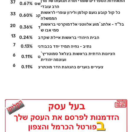
התאחדות הספרדים שומרי תורה תנועתו של מרן
37
שס
0.67%
הרב עובדי
כל קול קובע נועם קולמן ולירון עופרי לראשות
33
קנ
0.60%
הממשלה
בל"ד - אלתג`מוע אלווטני אלדמוקרטי בראשות
20
ד
0.36%
סמי אבו ש
13
הבית היהודי בראשות איילת שקד
ב
0.24%
7
נתיב - נחיה תמיד יחד בכבוד
ני
0.13%
הציונות הדתית בראשות בצלאל סמוטריץ`
6
ט
0.11%
ועוצמה יהודית
6
צעירים בוערים בהנהגת הדר מוכתר
צ
0.11%