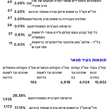
התאחדות הספרדים שומרי תורה תנועתו של מרן
69
שס
2.68%
הרב עובדי
67
חד"ש תע"ל בראשות איימן עודה ואחמד טיבי
ום
2.60%
67
מפלגת העבודה בראשות מרב מיכאלי
אמת
2.60%
24
הרשימה הערבית המאוחדת
עם
0.93%
כל קול קובע נועם קולמן ולירון עופרי לראשות
21
קנ
0.81%
הממשלה
בל"ד - אלתג`מוע אלווטני אלדמוקרטי בראשות
11
ד
0.43%
סמי אבו ש
תוצאות בעיר מגאר
סה"כ בעלי
סה"כ קולות
סה"כ הקולות הכשרים
סה"כ הקולות הפסולים
זכות
שהוזנו עד
שהוזנו עד לשעת
שהוזנו עד לשעת
בחירה
כה
הדיווח
הדיווח
106
6,818
6,924
15,832
28.38%
הרשימה הערבית המאוחדת
עם
1,935
1,172
חד"ש תע"ל בראשות איימן עודה ואחמד טיבי
ום
17.19%