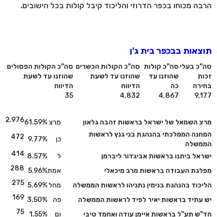
הרבה מכוחו בכפר הדרוזי והליכוד קיבל קולות בכל הישובים.
תוצאות בבכפר בית ג'ן
סה"כ בעלי
סה"כ קולות
סה"כ הקולות הכשרים
סה"כ הקולות הפסולים
זכות
שהוזנו עד
שהוזנו עד לשעת
שהוזנו עד לשעת
בחירה
כה
הדיווח
הדיווח
35
4,832
4,867
9,177
2,976
מרצ השמאל של ישראל בראשות זהבה גלאון
מרצ
61.59%
המחנה הממלכתי בהנהגת בני גנץ לראשות
472
כן
9.77%
הממשלה
414
ישראל ביתנו בראשות אביגדור ליברמן
ל
8.57%
288
מפלגת העבודה בראשות מרב מיכאלי
אמת
5.96%
275
הליכוד בהנהגת בנימין נתניהו לראשות הממשלה
מחל
5.69%
169
יש עתיד בראשות יאיר לפיד לראשות הממשלה
פה
3.50%
75
חד"ש תע"ל בראשות איימן עודה ואחמד טיבי
ום
1.55%