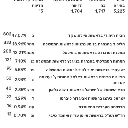
בחירה
כה
הדיווח
הדיווח
13
1,704
1,717
3,223
802
הבית היהודי בראשות איילת שקד
ב
47.07%
323
הליכוד בהנהגת בנימין נתניהו לראשות הממשלה
מחל
18.96%
208
מפלגת העבודה בראשות מרב מיכאלי
אמת
12.21%
121
המחנה הממלכתי בהנהגת בני גנץ לראשות הממשלה
כן
7.10%
95
יש עתיד בראשות יאיר לפיד לראשות הממשלה
פה
5.58%
הציונות הדתית בראשות בצלאל סמוטריץ` ועוצמה
50
ט
2.93%
יהודית
40
מרצ השמאל של ישראל בראשות זהבה גלאון
מרצ
2.35%
22
ישראל ביתנו בראשות אביגדור ליברמן
ל
1.29%
16
הרשימה הערבית המאוחדת
עם
0.94%
12
חד"ש תע"ל בראשות איימן עודה ואחמד טיבי
ום
0.70%