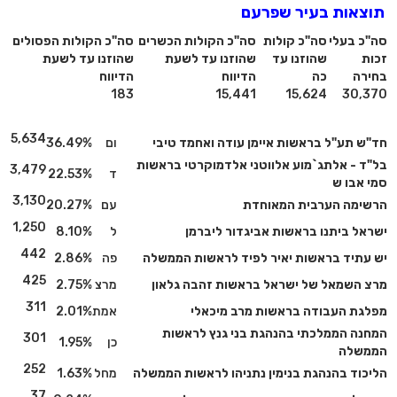
תוצאות בעיר שפרעם
סה"כ בעלי
סה"כ קולות
סה"כ הקולות הכשרים
סה"כ הקולות הפסולים
זכות
שהוזנו עד
שהוזנו עד לשעת
שהוזנו עד לשעת
בחירה
כה
הדיווח
הדיווח
183
15,441
15,624
30,370
5,634
חד"ש תע"ל בראשות איימן עודה ואחמד טיבי
ום
36.49%
בל"ד - אלתג`מוע אלווטני אלדמוקרטי בראשות
3,479
ד
22.53%
סמי אבו ש
3,130
הרשימה הערבית המאוחדת
עם
20.27%
1,250
ישראל ביתנו בראשות אביגדור ליברמן
ל
8.10%
442
יש עתיד בראשות יאיר לפיד לראשות הממשלה
פה
2.86%
425
מרצ השמאל של ישראל בראשות זהבה גלאון
מרצ
2.75%
311
מפלגת העבודה בראשות מרב מיכאלי
אמת
2.01%
המחנה הממלכתי בהנהגת בני גנץ לראשות
301
כן
1.95%
הממשלה
252
הליכוד בהנהגת בנימין נתניהו לראשות הממשלה
מחל
1.63%
37