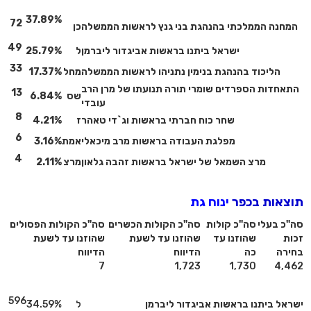
37.89%
72
המחנה הממלכתי בהנהגת בני גנץ לראשות הממשלה
כן
49
ישראל ביתנו בראשות אביגדור ליברמן
ל
25.79%
33
הליכוד בהנהגת בנימין נתניהו לראשות הממשלה
מחל
17.37%
התאחדות הספרדים שומרי תורה תנועתו של מרן הרב
13
שס
6.84%
עובדי
8
שחר כוח חברתי בראשות וג`די טאהר
ז
4.21%
6
מפלגת העבודה בראשות מרב מיכאלי
אמת
3.16%
4
מרצ השמאל של ישראל בראשות זהבה גלאון
מרצ
2.11%
תוצאות בכפר
ינוח גת
סה"כ בעלי
סה"כ קולות
סה"כ הקולות הכשרים
סה"כ הקולות הפסולים
זכות
שהוזנו עד
שהוזנו עד לשעת
שהוזנו עד לשעת
בחירה
כה
הדיווח
הדיווח
7
1,723
1,730
4,462
596
ישראל ביתנו בראשות אביגדור ליברמן
ל
34.59%