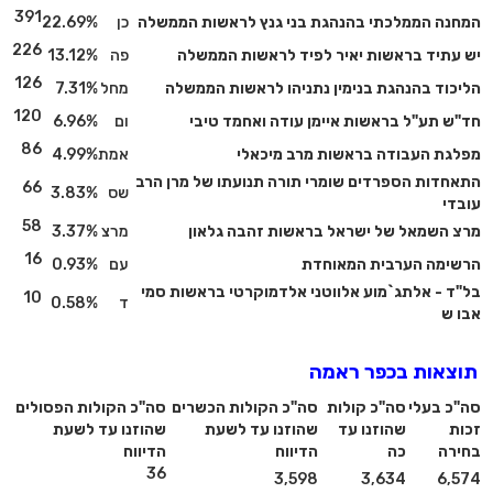
391
המחנה הממלכתי בהנהגת בני גנץ לראשות הממשלה
כן
22.69%
226
יש עתיד בראשות יאיר לפיד לראשות הממשלה
פה
13.12%
126
הליכוד בהנהגת בנימין נתניהו לראשות הממשלה
מחל
7.31%
120
חד"ש תע"ל בראשות איימן עודה ואחמד טיבי
ום
6.96%
86
מפלגת העבודה בראשות מרב מיכאלי
אמת
4.99%
התאחדות הספרדים שומרי תורה תנועתו של מרן הרב
66
שס
3.83%
עובדי
58
מרצ השמאל של ישראל בראשות זהבה גלאון
מרצ
3.37%
16
הרשימה הערבית המאוחדת
עם
0.93%
בל"ד - אלתג`מוע אלווטני אלדמוקרטי בראשות סמי
10
ד
0.58%
אבו ש
תוצאות בכפר ראמה
סה"כ בעלי
סה"כ קולות
סה"כ הקולות הכשרים
סה"כ הקולות הפסולים
זכות
שהוזנו עד
שהוזנו עד לשעת
שהוזנו עד לשעת
בחירה
כה
הדיווח
הדיווח
36
3,598
3,634
6,574