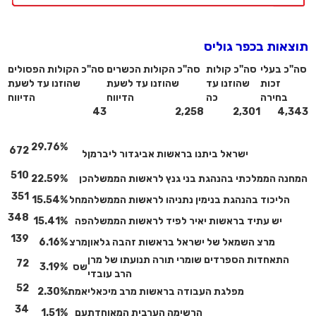
תוצאות בכפר גוליס
סה"כ בעלי
סה"כ קולות
סה"כ הקולות הכשרים
סה"כ הקולות הפסולים
זכות
שהוזנו עד
שהוזנו עד לשעת
שהוזנו עד לשעת
בחירה
כה
הדיווח
הדיווח
43
2,258
2,301
4,343
29.76%
672
ישראל ביתנו בראשות אביגדור ליברמן
ל
510
המחנה הממלכתי בהנהגת בני גנץ לראשות הממשלה
כן
22.59%
351
הליכוד בהנהגת בנימין נתניהו לראשות הממשלה
מחל
15.54%
348
יש עתיד בראשות יאיר לפיד לראשות הממשלה
פה
15.41%
139
מרצ השמאל של ישראל בראשות זהבה גלאון
מרצ
6.16%
התאחדות הספרדים שומרי תורה תנועתו של מרן
72
שס
3.19%
הרב עובדי
52
מפלגת העבודה בראשות מרב מיכאלי
אמת
2.30%
34
הרשימה הערבית המאוחדת
עם
1.51%