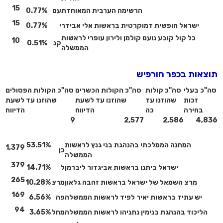
15
הרשימה הערבית המאוחדת
עם
0.77%
15
ישראל חופשית דמוקרטית בראשות אלי אבידר
י
0.77%
כל קול קובע נועם קולמן ולירון עופרי לראשות
10
קנ
0.51%
הממשלה
תוצאות בכפר חורפיש
סה"כ בעלי
סה"כ קולות
סה"כ הקולות הכשרים
סה"כ הקולות הפסולים
זכות
שהוזנו עד
שהוזנו עד לשעת
שהוזנו עד לשעת
בחירה
כה
הדיווח
הדיווח
9
2,577
2,586
4,836
המחנה הממלכתי בהנהגת בני גנץ לראשות
53.51%
1,379
כן
הממשלה
379
ישראל ביתנו בראשות אביגדור ליברמן
ל
14.71%
265
מרצ השמאל של ישראל בראשות זהבה גלאון
מרצ
10.28%
169
יש עתיד בראשות יאיר לפיד לראשות הממשלה
פה
6.56%
94
הליכוד בהנהגת בנימין נתניהו לראשות הממשלה
מחל
3.65%