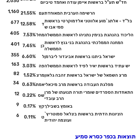
2,030
חד"ש תע"ל בראשות איימן עודה ואחמד טיבי
ום
1,160
הרשימה הערבית המאוחדת
עם
21.55%
בל"ד - אלתג`מוע אלווטני אלדמוקרטי בראשות
677
ד
12.58%
סמי אבו ש
405
הליכוד בהנהגת בנימין נתניהו לראשות הממשלה
מחל
7.53%
המחנה הממלכתי בהנהגת בני גנץ לראשות
401
כן
7.45%
הממשלה
355
ישראל ביתנו בראשות אביגדור ליברמן
ל
6.60%
163
יש עתיד בראשות יאיר לפיד לראשות הממשלה
פה
3.03%
82
מרצ השמאל של ישראל בראשות זהבה גלאון
מרצ
1.52%
34
מפלגת העבודה בראשות מרב מיכאלי
אמת
0.63%
התאחדות הספרדים שומרי תורה תנועתו של מרן
12
שס
0.22%
הרב עובדי
9
באומץ בשבילך
קץ
0.17%
הציונות הדתית בראשות בצלאל סמוטריץ`
6
ט
0.11%
ועוצמה יהודית
תוצאות בכפר כסרא סמיע