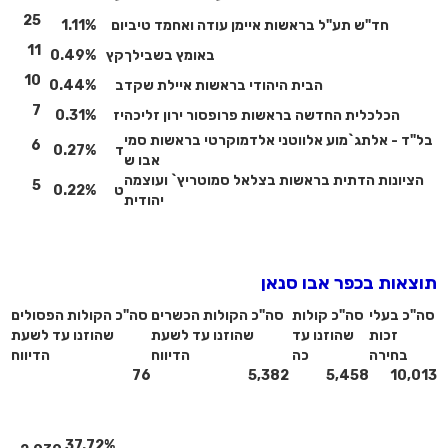
25
חד"ש תע"ל בראשות איימן עודה ואחמד טיבי
ום
1.11%
11
באומץ בשבילך
קץ
0.49%
10
הבית היהודי בראשות איילת שקד
ב
0.44%
7
הכלכלית החדשה בראשות פרופסור ירון זליכה
יז
0.31%
בל"ד - אלתג`מוע אלווטני אלדמוקרטי בראשות סמי
6
ד
0.27%
אבו ש
הציונות הדתית בראשות בצלאל סמוטריץ` ועוצמה
5
ט
0.22%
יהודית
תוצאות בכפר אבו סנאן
סה"כ בעלי
סה"כ קולות
סה"כ הקולות הכשרים
סה"כ הקולות הפסולים
זכות
שהוזנו עד
שהוזנו עד לשעת
שהוזנו עד לשעת
בחירה
כה
הדיווח
הדיווח
76
5,382
5,458
10,013
37.72%