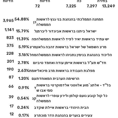
בחירה
כה
הדיווח
הדיווח
72
7,225
7,297
13,249
המחנה הממלכתי בהנהגת בני גנץ לראשות
54.88%
3,965
כן
הממשלה
1,141
ישראל ביתנו בראשות אביגדור ליברמן
ל
15.79%
823
יש עתיד בראשות יאיר לפיד לראשות הממשלה
פה
11.39%
375
מרצ השמאל של ישראל בראשות זהבה גלאון
מרצ
5.19%
228
הליכוד בהנהגת בנימין נתניהו לראשות הממשלה
מחל
3.16%
201
חד"ש תע"ל בראשות איימן עודה ואחמד טיבי
ום
2.78%
190
מפלגת העבודה בראשות מרב מיכאלי
אמת
2.63%
87
הרשימה הערבית המאוחדת
עם
1.20%
בל"ד - אלתג`מוע אלווטני אלדמוקרטי בראשות
66
ד
0.91%
סמי אבו ש
כל קול קובע נועם קולמן ולירון עופרי לראשות
39
קנ
0.54%
הממשלה
17
הבית היהודי בראשות איילת שקד
ב
0.24%
12
צעירים בוערים בהנהגת הדר מוכתר
צ
0.17%