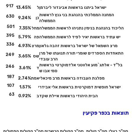
917
ישראל ביתנו בראשות אביגדור ליברמן
ל
13.45%
המחנה הממלכתי בהנהגת בני גנץ לראשות
630
כן
9.24%
הממשלה
501
הליכוד בהנהגת בנימין נתניהו לראשות הממשלה
מחל
7.35%
395
יש עתיד בראשות יאיר לפיד לראשות הממשלה
פה
5.79%
336
מרצ השמאל של ישראל בראשות זהבה גלאון
מרצ
4.93%
התאחדות הספרדים שומרי תורה תנועתו של מרן
249
שס
3.65%
הרב עובדי
בל"ד - אלתג`מוע אלווטני אלדמוקרטי בראשות
246
ד
3.61%
סמי אבו ש
187
מפלגת העבודה בראשות מרב מיכאלי
אמת
2.74%
107
ישראל חופשית דמוקרטית בראשות אלי אבידר
י
1.57%
63
הבית היהודי בראשות איילת שקד
ב
0.92%
תוצאות בכפר פקיעין
סה"כ בעלי
סה"כ קולות
סה"כ הקולות הכשרים
סה"כ הקולות הפסולים