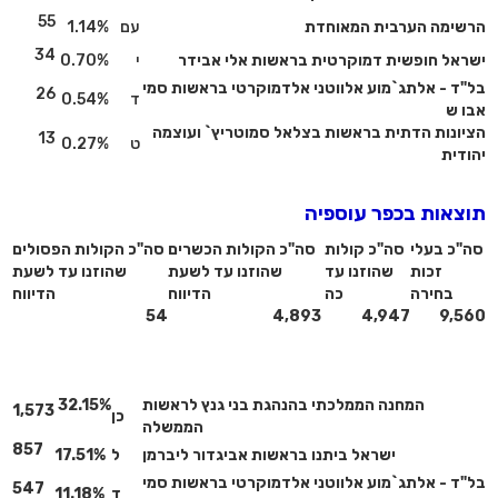
55
הרשימה הערבית המאוחדת
עם
1.14%
34
ישראל חופשית דמוקרטית בראשות אלי אבידר
י
0.70%
בל"ד - אלתג`מוע אלווטני אלדמוקרטי בראשות סמי
26
ד
0.54%
אבו ש
הציונות הדתית בראשות בצלאל סמוטריץ` ועוצמה
13
ט
0.27%
יהודית
תוצאות בכפר עוספיה
סה"כ בעלי
סה"כ קולות
סה"כ הקולות הכשרים
סה"כ הקולות הפסולים
זכות
שהוזנו עד
שהוזנו עד לשעת
שהוזנו עד לשעת
בחירה
כה
הדיווח
הדיווח
54
4,893
4,947
9,560
המחנה הממלכתי בהנהגת בני גנץ לראשות
32.15%
1,573
כן
הממשלה
857
ישראל ביתנו בראשות אביגדור ליברמן
ל
17.51%
בל"ד - אלתג`מוע אלווטני אלדמוקרטי בראשות סמי
547
ד
11.18%