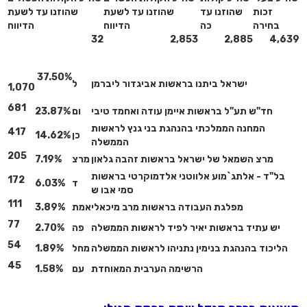
זכות
שהוזנו עד
שהוזנו עד לשעת
שהוזנו עד לשעת
בחירה
כה
הדיווח
הדיווח
32
2,853
2,885
4,639
37.50%
ישראל ביתנו בראשות אביגדור ליברמן
ל
1,070
681
חד"ש תע"ל בראשות איימן עודה ואחמד טיבי
ום
23.87%
המחנה הממלכתי בהנהגת בני גנץ לראשות
417
כן
14.62%
הממשלה
205
מרצ השמאל של ישראל בראשות זהבה גלאון
מרצ
7.19%
בל"ד - אלתג`מוע אלווטני אלדמוקרטי בראשות
172
ד
6.03%
סמי אבו ש
111
מפלגת העבודה בראשות מרב מיכאלי
אמת
3.89%
77
יש עתיד בראשות יאיר לפיד לראשות הממשלה
פה
2.70%
54
הליכוד בהנהגת בנימין נתניהו לראשות הממשלה
מחל
1.89%
45
הרשימה הערבית המאוחדת
עם
1.58%