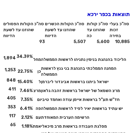
תוצאות בכפר ירכא
סה"כ בעלי
סה"כ קולות
סה"כ הקולות הכשרים
סה"כ הקולות הפסולים
זכות
שהוזנו עד
שהוזנו עד לשעת
שהוזנו עד לשעת
בחירה
כה
הדיווח
הדיווח
93
5,507
5,600
10,885
34.39%
1,894
הליכוד בהנהגת בנימין נתניהו לראשות הממשלה
מחל
המחנה הממלכתי בהנהגת בני גנץ לראשות
1,253
כן
22.75%
הממשלה
848
ישראל ביתנו בראשות אביגדור ליברמן
ל
15.40%
411
מרצ השמאל של ישראל בראשות זהבה גלאון
מרצ
7.46%
405
חד"ש תע"ל בראשות איימן עודה ואחמד טיבי
ום
7.35%
353
יש עתיד בראשות יאיר לפיד לראשות הממשלה
פה
6.41%
117
הרשימה הערבית המאוחדת
עם
2.12%
65
מפלגת העבודה בראשות מרב מיכאלי
אמת
1.18%