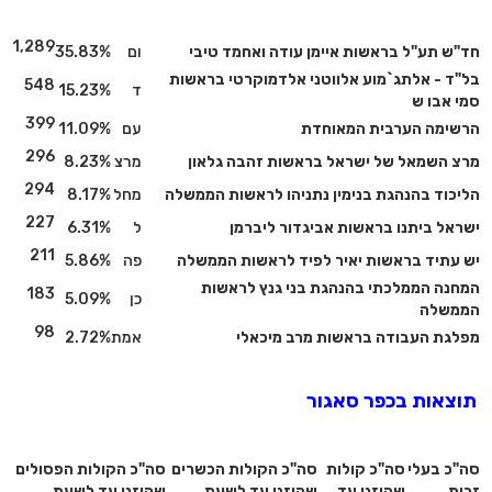
1,289
חד"ש תע"ל בראשות איימן עודה ואחמד טיבי
ום
35.83%
בל"ד - אלתג`מוע אלווטני אלדמוקרטי בראשות
548
ד
15.23%
סמי אבו ש
399
הרשימה הערבית המאוחדת
עם
11.09%
296
מרצ השמאל של ישראל בראשות זהבה גלאון
מרצ
8.23%
294
הליכוד בהנהגת בנימין נתניהו לראשות הממשלה
מחל
8.17%
227
ישראל ביתנו בראשות אביגדור ליברמן
ל
6.31%
211
יש עתיד בראשות יאיר לפיד לראשות הממשלה
פה
5.86%
המחנה הממלכתי בהנהגת בני גנץ לראשות
183
כן
5.09%
הממשלה
98
מפלגת העבודה בראשות מרב מיכאלי
אמת
2.72%
תוצאות בכפר סאגור
סה"כ בעלי
סה"כ קולות
סה"כ הקולות הכשרים
סה"כ הקולות הפסולים
זכות
שהוזנו עד
שהוזנו עד לשעת
שהוזנו עד לשעת