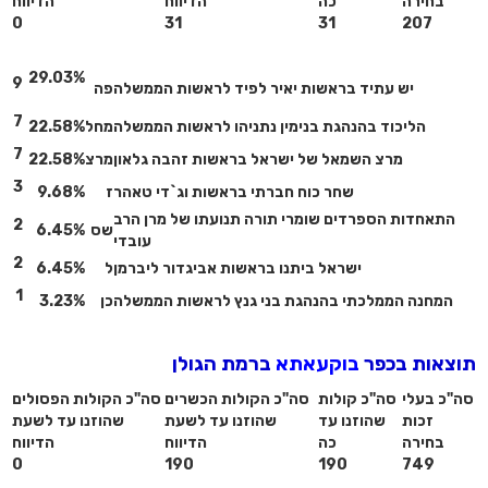
בחירה
כה
הדיווח
הדיווח
0
31
31
207
29.03%
9
יש עתיד בראשות יאיר לפיד לראשות הממשלה
פה
7
הליכוד בהנהגת בנימין נתניהו לראשות הממשלה
מחל
22.58%
7
מרצ השמאל של ישראל בראשות זהבה גלאון
מרצ
22.58%
3
שחר כוח חברתי בראשות וג`די טאהר
ז
9.68%
התאחדות הספרדים שומרי תורה תנועתו של מרן הרב
2
שס
6.45%
עובדי
2
ישראל ביתנו בראשות אביגדור ליברמן
ל
6.45%
1
המחנה הממלכתי בהנהגת בני גנץ לראשות הממשלה
כן
3.23%
תוצאות בכפר
בוקעאתא
ברמת הגולן
סה"כ בעלי
סה"כ קולות
סה"כ הקולות הכשרים
סה"כ הקולות הפסולים
זכות
שהוזנו עד
שהוזנו עד לשעת
שהוזנו עד לשעת
בחירה
כה
הדיווח
הדיווח
0
190
190
749