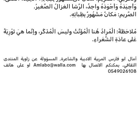
وَأَجِيَدَهُ وَأَجْوَدَهُ واحِدٌ، الرَّشا الغزالُ الصَّغيرُ.
الصَّريم: مَكانٌ مَشْهُورٌ بِظِبائِهِ.
مُلاحَظَةٌ: الْمُرادُ هُنا الْمُؤَنَّثُ وليسَ الْمُذَكَّر، وإنَّما هيَ تَوْرِيَةٌ
عَلى عادَةِ الشُّعَراءِ.
آمال ابو فارس المربية الاديبة والشاعرة, المسؤولة عن زاوية المنتدى
الثقافي. يمكنكم الاتصال بها Amlabo@walla.com او على هاتف
0549026108