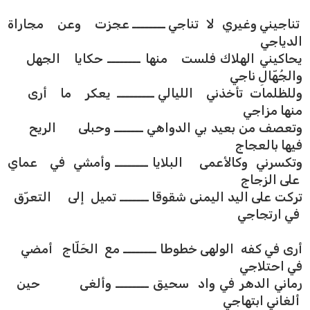
تناجيني وغيري لا تناجي ــــــــ عجزت وعن مجاراة
الدياجي
يحاكيني الهلاك فلست منها ــــــــ حكايا الجهل
والجُهّالِ ناجي
وللظلمات تأخذني الليالي ـــــــــ يعكر ما أرى
منها مزاجي
وتعصف من بعيد بي الدواهي ـــــــ وحبلى الريح
فيها بالعجاج
وتكسرني وكالأعمى البلايا ــــــــ وأمشي في عماي
على الزجاج
تركت على اليد اليمنى شقوقا ـــــــ تميل إلى التعرّق
في ارتجاجي
أرى في كفه الولهى خطوطا ــــــــ مع الحَلّاج أمضي
في احتلاجي
رماني الدهر في واد سحيق ــــــــ وألغى حين
ألغاني ابتهاجي