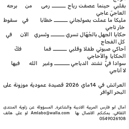
بقلبي حينما عصفت رياح ــــــــ رمى من برجه
العاجيّ عاجي
مليكا ما عملت بصولجاني ــــــــ خطابا في سقوط
خار تاجي
حكايا الجهل بالجُهّال تسري ــــــــ وتَسري الآن في
كل الفجاج
أحاكي صبوتي طفلا وقلبي ــــــــ فما فكّ
الحكايا والأَحاجي
سوادا فيَّ تشتد الدياجي ـــــــــ وغير الله فيها
لا أناجي
العرائش في 14ماي 2026 قصيدة عمودية موزونة على
البحر الوافر
آمال ابو فارس المربية الاديبة والشاعرة, المسؤولة عن زاوية المنتدى
الثقافي. يمكنكم الاتصال بها Amlabo@walla.com او على هاتف
0549026108