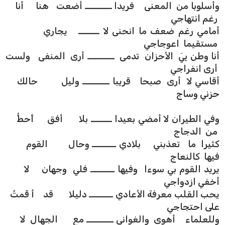
وأسلوبا من المعنى فريدا ـــــــــ أضعت هنا أنا
رغم انتهاجي
أمامي رغم ضعف ما انحنى لا ـــــــ يجاري
مستقيما اعوجاجي
أنا وطن بِيَ الأحزان تدمى ـــــــــ أرى المنفى ولست
أرى انفراجي
أقاسي لا أرى صبحا قريبا ـــــــــ وليل حالك
حزني وساج
وفي الطيران لا أمضي بعيدا ـــــــ بلا أفق أَحطُّ
من الدجاج
كثيرا ما تعذبني بلادي ــــــــ وحال القوم
فيها كالنعاج
يريد القوم بي سوءا وفيها ــــــــ فلي وجهان لا
أخفي ازدواجي
يحب القلب معرفة الأعادي ــــــــ دليلا قد أ قَمتُ
على احتجاجي
وللعلماء أهوى والغواني ـــــــــ مع الجهال لا