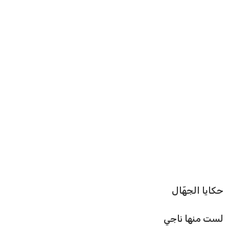
حكايا الجهّال
لست منها ناجي