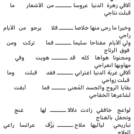
ألاقي زهرة الدنيا عروسا ـــــــــ من الأشعار ما
قبلت نتاجي
وخيرا ما رجى منها خلاصا ــــــــ فلا يرجو من الأيام
راجي
ولي الأيام مفتاحا سليما ـــــــــ فما تركت ومن
فوق الرتاج
ومجنونا هواها كله قد ـــــــــ هويت وفي
مهاويها انعراجي
ألاقي غربة الدنيا اغترابي ـــــــــ فقد قبلت وما
قبلت زواجي
بقايا الروح والجسد المُعنى ــــــــ فما أبقت
لشاعرها الخفاجي
لواعج خافقي زادت دلالا ـــــــــ لها غنج
وتحفل بالغناج
تباريحي لياليها ملاح ـــــــــ يَزُّفُ عرائسا راعي
الولاج