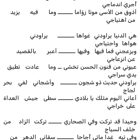
أُجري اندماجي
أذوق من الأسى موتا زؤاما ــــــــ وما فيه يزيد
من اهتياجي
هي الدنيا يراودني غواها ـــــــــ يراودني
هواها واحتياجي
ويزعجني فما فيها وفيها ـــــــــ أعبر بالقصيد
عن انزعاجي
عيوني من فنون الحسن تخشى ــ وما عادت تطيق
يدي سراجي
يراودني حديث ذو شجون ـــــــــ وأشجاني لفي بحر
لجاج
أعاني اليوم مثلك يا بلادي ــــــــ سطى جيش العداة
على خراجي
وحيدا قد تركت وفي الصحاري ـــــــ تركت الزاد من
خلف السياج
وفي تيه غدا مائي أُجاحا ـــــــــ سقاني الدهر من