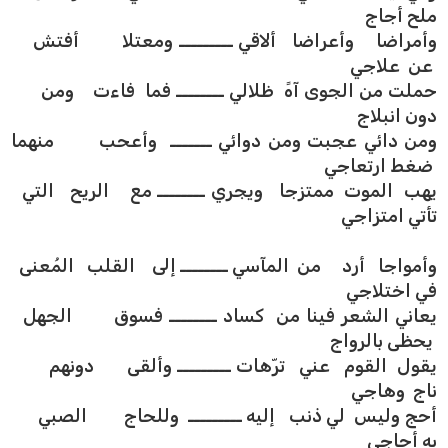
ملح أجاج
وأمراضا وأعراضا ألاقي ـــــــــ ومعتلا أفتش
عن علاجي
حملت من الجوى آهً ظلالي ــــــــ فما فاءت ومن
دون انبلاج
ومن دائي عجبت ومن دوائي ـــــــ وأعحب منهما
ضغط ارتعاجي
يهب الموت ممتزجا ويجري ــــــــ مع الريح التي
تأتي امتزاجي
وأمواجا أرد من المآسي ــــــــ إلى القلب المُعنى
في اختلاجي
يعاني الشعر فينا من كساد ــــــــ فسوق الجهل
يحظى بالرواج
يقول القوم عني ترّهات ـــــــــ وألقى دونهم
ناج وهاجي
أحج وليس لي ذنب إليه ـــــــــ وللحاج الصبي
به أحاجي