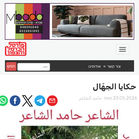
חפש
צור קשר
אודותינו
حكايا الجهّال
23.05.202 מאת:
حامد الشاعر