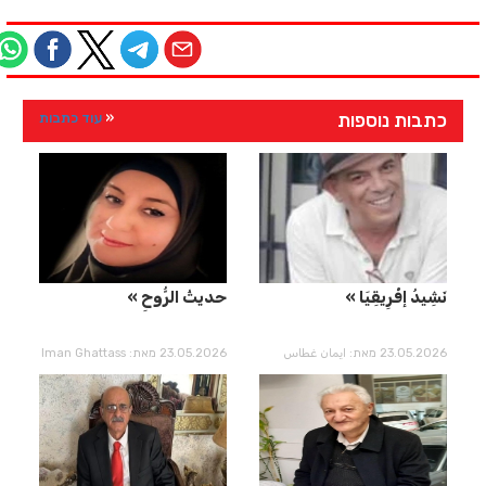
כתבות נוספות
עוד כתבות
نَشِيدُ إفْرِيقِيَا
حديثُ الرُّوحِ
23.05.2026 מאת: ايمان غطاس
23.05.2026 מאת: Iman Ghattass