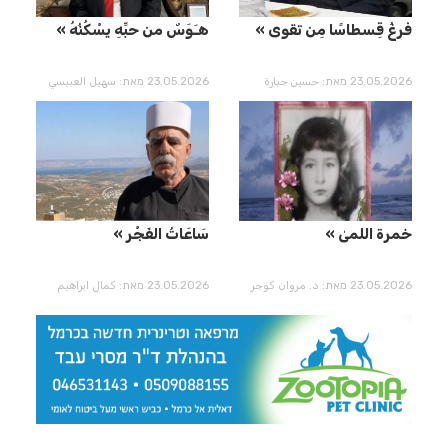
ُفرغُ قِسطاسًا مِن تقوى
هـَوَسٌ من حبِّهِ يسْكُنُهُ
23.05.2026 מאת: حسين جبارة
23.05.2026 מאת: سهيل العبيسي
خمرة اللمىٰ
سَاعَاتُ الفَجْر
23.05.2026 מאת: د. مروان كوجر
23.05.2026 מאת: كمال ابراهيم