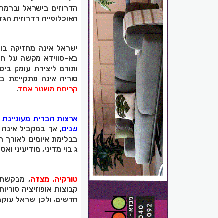
הדרוזים בישראל וברמת 
האוכלוסייה הדרוזית הגדו
ישראל אינה מחזיקה בו 
בא-סווידא מקשה על חד
ותורם ליצירת עומק ביט
סוריה אינה מתקיימת ב
קריסת משטר אסד
.
ארצות הברית מעוניינת 
שנים
, אך במקביל אינה
בבלימת איומים לאורך ה
גיבוי מדיני, מודיעיני ואס
טורקיה, מצדה
, מבקשת 
קבוצות אופוזיציה סוריו
חדשים, ולכן ישראל עו