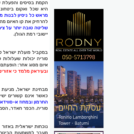
הקמת בסיסים והפעלת ש
היא שכל ואקום ביטחוני
מראש כל ניסיון לבנות 
להרחיק את קו האיום מה
שליטה טובה יותר על ציר
יישובי רמת הגולן.
במקביל פועלת ישראל למ
סוריה יכולות שעלולות 
איום מסוג אחר: הופעתם 
ובעיראק מלמד כי אזורים
מבחינת ישראל, מניעת 
כאשר אינם קשורים ישי
החרמון ובמחוז א-סווידא 
סוריה. הכפר חאדר, הסמ
נוכחות ישראלית באזור ה
מעבר למשמעות הביטחוני