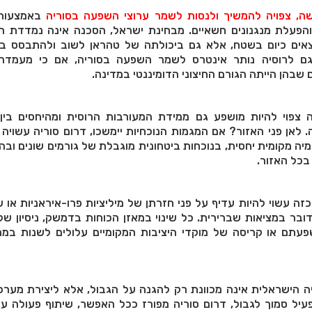
ה, צפויה להמשיך ולנסות לשמר ערוצי השפעה בסוריה
באמצעות 
והפעלת מנגנונים חשאיים. מבחינת ישראל, הסכנה אינה נמדדת ר
צאים כיום בשטח, אלא גם ביכולתה של טהראן לשוב ולהתבסס ב
גם לרוסיה נותר אינטרס לשמר השפעה בסוריה, אם כי מעמד
בהן הייתה הגורם החיצוני הדומיננטי במדינה.
 צפוי להיות מושפע גם ממידת המעורבות הרוסית ומהיחסים בין
 לאן פני האזור? אם המגמות הנוכחיות יימשכו, דרום סוריה עשוי
מיה מקומית יחסית, בנוכחות ביטחונית מוגבלת של גורמים שונים ובה
בכל האזור.
ה עשוי להיות עדיף על פני חזרתן של מיליציות פרו-איראניות או ש
דובר במציאות שברירית. כל שינוי במאזן הכוחות בדמשק, ניסיון ש
פעתם או קריסה של מוקדי היציבות המקומיים עלולים לשנות במה
ה הישראלית אינה מכוונת רק להגנה על הגבול, אלא ליצירת מערכ
עיל סמוך לגבול, דרום סוריה מפורז ככל האפשר, שיתוף פעולה ע