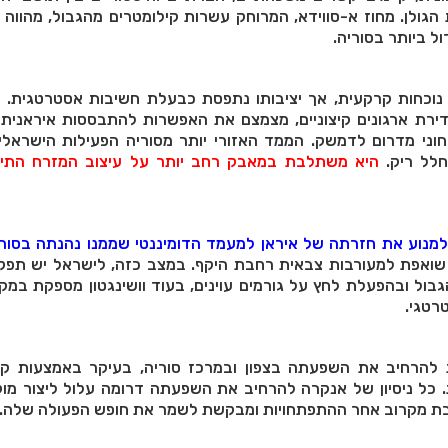
הגולן. מחוז א-סווידא, המרוחק עשרות קילומטרים מהגבול, מהווה
ל ביותר בסוריה.
נוכחות קרקעית, אך יציבותו נתפסת כבעלת חשיבות אסטרטגית. אז
ירת ארגונים קיצוניים, מצמצם את האפשרות להתבססות איראנית
חוני מדרום לדמשק. הממד האזורי יותר מסוריה הפעילות הישראלי
חלל ריק.
היא משתלבת במאבק רחב יותר על עיצוב המזרח התיכ
למנוע את חזרתה של איראן למעמד הדומיננטי שממנו נהנתה בסור
 שואפת למעורבות צבאית רחבת היקף. במצב כזה, לישראל יש תפקי
גבול ובהפעלת לחץ על גורמים עוינים, בעוד וושינגטון מספקת במק
טרטגי.
להרחיב את השפעתה בצפון ובמרכז סוריה, בעיקר באמצעות ק
ת. כל ניסיון של אנקרה להרחיב את השפעתה דרומה עלול ליצור מוק
קבת מקרוב אחר ההתפתחויות ומבקשת לשמר את חופש הפעולה שלה.