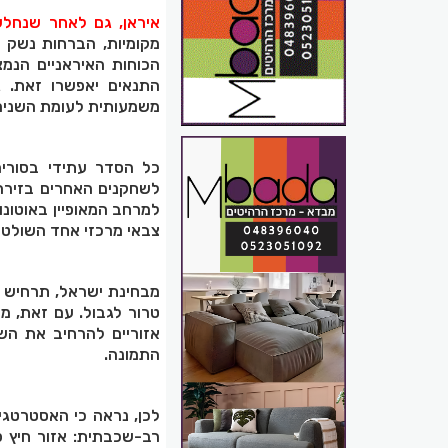
איראן, גם לאחר שנחלש
מקומיות, הברחות נשק 
הכוחות האיראניים הנמ
התנאים יאפשרו זאת. 
משמעותית לעומת השנים ש
כל הסדר עתידי בסוריה
לשחקנים האחרים בזירה.
למרחב המאופיין באוטונו
צבאי מרכזי אחד השולט 
מבחינת ישראל, תרחיש כז
טרור לגבול. עם זאת, מ
אזוריים להרחיב את הש
התמונה.
לכן, נראה כי האסטרטגי
רב-שכבתית: אזור חיץ פ