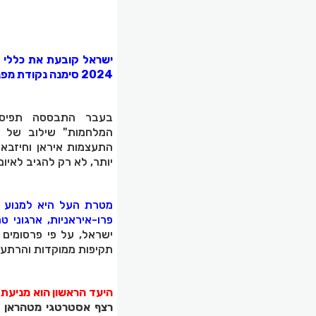
ישראל קובעת את כללי 
2024 סימנה נקודת מפנה היסטורית במזרח התיכון.
בעבר התבססה תפיסת
המלחמות" שילוב של תק
התעצמות איראן וחיזבאל
יותר, לא רק להגיב לאיו
מטרת העל היא למנוע ה
פרו-איראניות, ארגוני ט
ישראל, על פי פרסומים ש
תקיפות ממוקדות והרתע
היעד הראשון הוא מניעת 
רצף אסטרטגי מטהראן דר