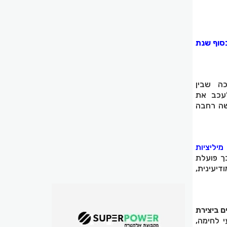
סוף שנת
ה שבין
לעכב את
שה רחבה
יליציות
ך פועלת
דיעינית,
ם ביצירת
 לחימה,