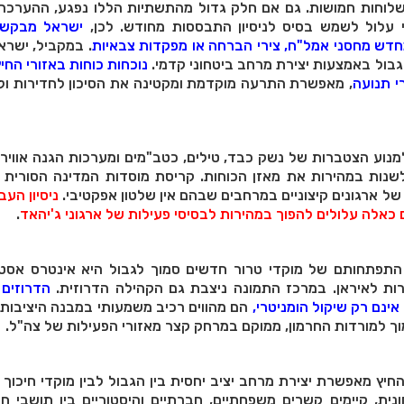
לוחות חמושות. גם אם חלק גדול מהתשתיות הללו נפגע, ההערכה
 עלול לשמש בסיס לניסיון התבססות מחודש. לכן,
ישראל מבקש
מחדש מחסני אמל"ח, צירי הברחה או מפקדות צבאיות
. במקביל, ישרא
גבול באמצעות יצירת מרחב ביטחוני קדמי.
נוכחות כוחות באזורי החי
י תנועה
, מאפשרת התרעה מוקדמת ומקטינה את הסיכון לחדירות ולי
נוע הצטברות של נשק כבד, טילים, כטב"מים ומערכות הגנה אוויר
לשנות במהירות את מאזן הכוחות. קריסת מוסדות המדינה הסורית 
של ארגונים קיצוניים במרחבים שבהם אין שלטון אפקטיבי.
ניסיון העב
 כאלה עלולים להפוך במהירות לבסיסי פעילות של ארגוני ג'יהאד
.
התפתחותם של מוקדי טרור חדשים סמוך לגבול היא אינטרס אסטר
רות לאיראן. במרכז התמונה ניצבת גם הקהילה הדרוזית.
הדרוזים 
אינם רק שיקול הומניטרי,
הם מהווים רכיב משמעותי במבנה היציבות
וך למורדות החרמון, ממוקם במרחק קצר מאזורי הפעילות של צה"ל.
חיץ מאפשרת יצירת מרחב יציב יחסית בין הגבול לבין מוקדי חיכוך 
ת, קיימים קשרים משפחתיים, חברתיים והיסטוריים בין תושבי חא