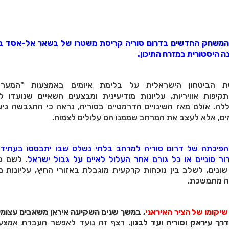
המשחק החדשים בדרום סוריה קריסת משטרו של בשאר אל-אסד ב
 הביטחון הישראלית על בלימת איומים באמצעות "המערכ
יפות אוויריות, עליונות מודיעינית ומבצעים חשאיים שנועדו 
לה. אולם מאז השינויים הדרמטיים בסוריה, נראה כי התגבשה גי
מים, אלא לעצב את המרחב שממנו הם עלולים לצמוח.
פיכתה של דרום סוריה למרחב בלתי נשלט שבו יתבססו בעתיד מ
רור סוניים או כל גורם אחר העלול לאיים על גבול ישראל
. לשם כ
ונים, לשלב בין נוכחות קרקעית מוגבלת באזורי החיץ, עליונות מו
ה מתמשכת.
שיקומו של הציר האיראני
, במשך שנים השקיעה איראן משאבים עצומי
ך עיראק וסוריה ועד לבנון
. רצף זה נועד לאפשר העברת אמצעי