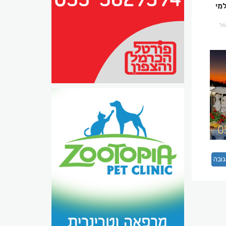
מי
רמל
ובה