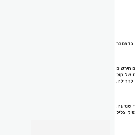
תל אביב, 7 בדצמבר
ם חירשים
 של קול
 לקהילה,
י שמיעה.
יק צליל