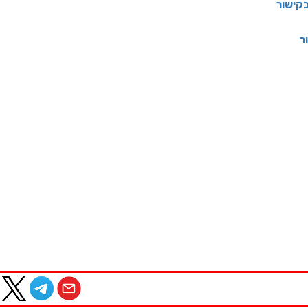
קישור
ר